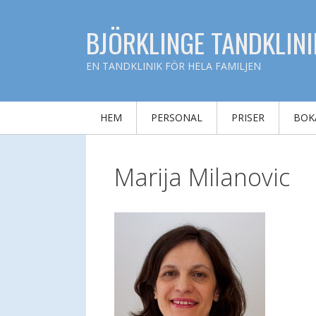
Hoppa
till
BJÖRKLINGE TANDKLINI
innehåll
EN TANDKLINIK FÖR HELA FAMILJEN
HEM
PERSONAL
PRISER
BOK
Marija Milanovic