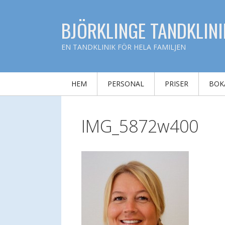
Hoppa
till
BJÖRKLINGE TANDKLINI
innehåll
EN TANDKLINIK FÖR HELA FAMILJEN
HEM
PERSONAL
PRISER
BOK
IMG_5872w400